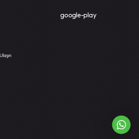
Ulaşın
What