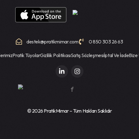
destek@pratikmimar.com
0 850 303 26 63
lerimiz
Pratik Tüyolar
Gizlilik Politikası
Satış Sözleşmesi
İptal Ve İade
Bize 
© 2026
PratikMimar
– Tüm Hakları Saklıdır