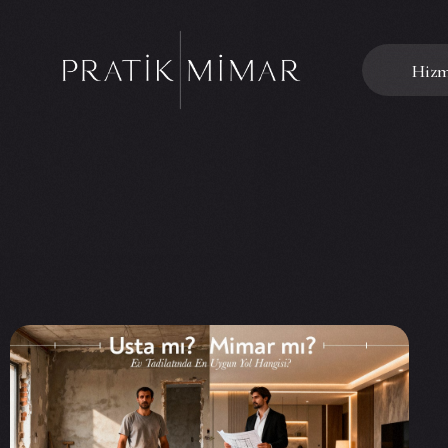
Hizm
Tadi
İç M
Mima
Rest
Ofis
Mağa
Otel
Vill