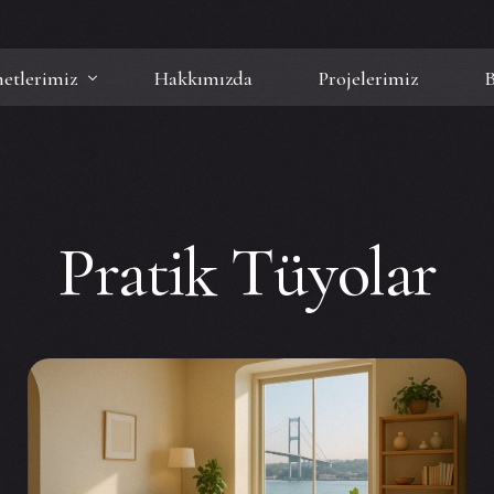
etlerimiz
Hakkımızda
Projelerimiz
B
lat ve Yenileme
ekan Tasarımı ve Dekorasyon
Pratik Tüyolar
ri Proje Yönetimi ve Uygulama
oran & Cafe İç Mimarlık
 İç Mimarlık
za İç Mimarlık
 İç Mimarlık
a İç Mimarlık