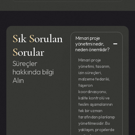
S
ık
S
orulan
Mimari proje
yönetimi nedir,
S
orular
neden önemlidir?
Mimari proje
Süreçler
yönetimi, tasarım,
hakkında bilgi
izin süreçleri,
Alın
malzeme tedariki,
taşeron
koordinasyonu,
kalite kontrolü ve
teslim aşamalarının
tek bir uzman
tarafından planlanıp
yönetilmesidir. Bu
yaklaşım, projelerde