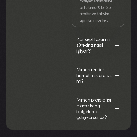
maliyet sapmasını
ortalama %15-25
azaltır ve takvim
aşımlarını önler.
Konsept tasarımı
süreciniz nasıl
işliyor?
Mimari render
hizmetiniz ücretsiz
mi?
Mimari proje ofisi
olarak hangi
bölgelerde
çalışıyorsunuz?