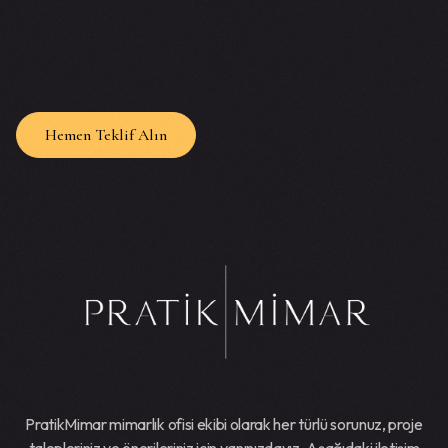
Hemen Teklif Alın
PratikMimar mimarlık ofisi ekibi olarak her türlü sorunuz, proje
talepleriniz ve önerileriniz için yanınızdayız. Aşağıdaki iletişim