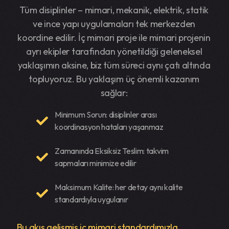
Tüm disiplinler – mimari, mekanik, elektrik, statik
ve ince yapı uygulamaları tek merkezden
koordine edilir. İç mimari proje ile mimari projenin
ayrı ekipler tarafından yönetildiği geleneksel
yaklaşımın aksine, biz tüm süreci aynı çatı altında
topluyoruz. Bu yaklaşım üç önemli kazanım
sağlar:
Minimum Sorun: disiplinler arası
koordinasyon hataları yaşanmaz
Zamanında Eksiksiz Teslim: takvim
sapmaları minimize edilir
Maksimum Kalite: her detay aynı kalite
standardıyla uygulanır
Bu akış gelişmiş iç mimari standardımızla