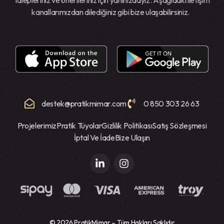
kanallarımızdan dilediğiniz gibi bize ulaşabilirsiniz.
destek@pratikmimar.com
0 850 303 26 63
Projelerimiz
Pratik Tüyolar
Gizlilik Politikası
Satış Sözleşmesi
İptal Ve İade
Bize Ulaşın
© 2026
PratikMimar
– Tüm Hakları Saklıdır