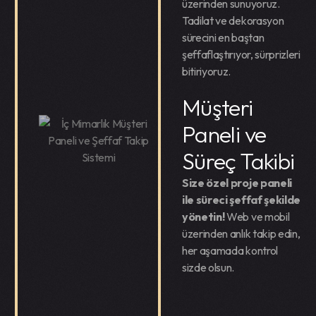
üzerinden sunuyoruz.
Tadilat ve dekorasyon
sürecini en baştan
şeffaflaştırıyor, sürprizleri
bitiriyoruz.
Müşteri
Paneli ve
Süreç Takibi
Size özel proje paneli
ile süreci şeffaf şekilde
yönetin!
Web ve mobil
üzerinden anlık takip edin,
her aşamada kontrol
sizde olsun.