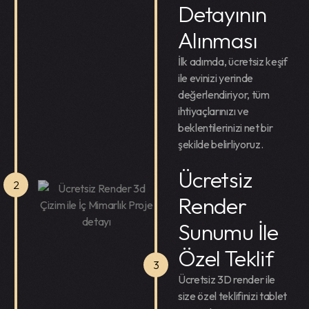
Detayının
Alınması
İlk adımda, ücretsiz keşif
ile evinizi yerinde
değerlendiriyor, tüm
ihtiyaçlarınızı ve
beklentilerinizi net bir
şekilde belirliyoruz.
Ücretsiz
2
Render
Sunumu İle
Özel Teklif
3
Ücretsiz 3D render ile
size özel teklifinizi tablet