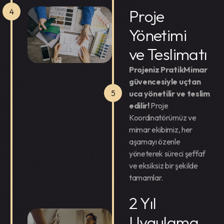
Proje
4
Yönetimi
ve Teslimatı
Projeniz PratikMimar
güvencesiyle uçtan
5
uca yönetilir ve teslim
edilir!
Proje
Koordinatörümüz ve
mimar ekibimiz, her
aşamayı özenle
yöneterek süreci şeffaf
ve eksiksiz bir şekilde
tamamlar.
2 Yıl
Uygulama