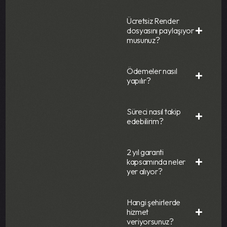
Ücretsiz Render
dosyasını paylaşıyor
musunuz?
Ödemeler nasıl
yapılır?
Süreci nasıl takip
edebilirim?
2 yıl garanti
kapsamında neler
yer alıyor?
Hangi şehirlerde
hizmet
veriyorsunuz?