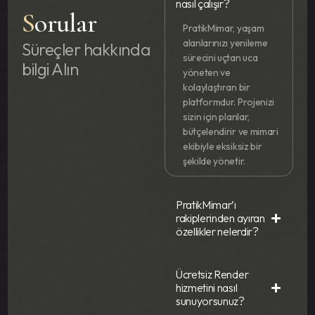
nasıl çalışır?
S
orular
PratikMimar, yaşam
alanlarınızı yenileme
Süreçler hakkında
sürecini uçtan uca
bilgi Alın
yöneten ve
kolaylaştıran bir
platformdur. Projenizi
sizin için planlar,
bütçelendirir ve mimari
ekibiyle eksiksiz bir
şekilde yönetir.
PratikMimar’ı
rakiplerinden ayıran
özellikler nelerdir?
Ücretsiz Render
hizmetini nasıl
sunuyorsunuz?