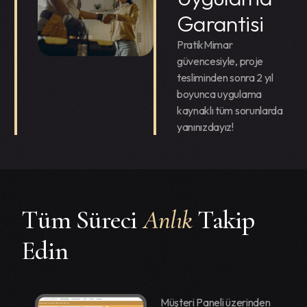
Garantisi
PratikMimar
güvencesiyle, proje
tesliminden sonra 2 yıl
boyunca uygulama
kaynaklı tüm sorunlarda
yanınızdayız!
Tüm Süreci
Anlık
Takip
Edin
Müşteri Paneli üzerinden