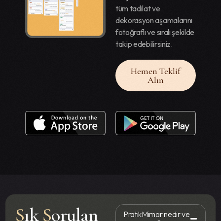
tüm tadilat ve
dekorasyon aşamalarını
fotoğraflı ve sıralı şekilde
takip edebilirsiniz.
Hemen Teklif
Alın
S
ık
S
orulan
PratikMimar nedir ve