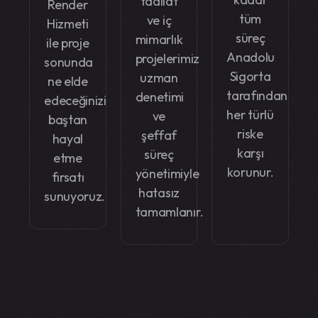
tadilat
Render
tüm
ve iç
Hizmeti
süreç
mimarlık
ile proje
Anadolu
projelerimiz
sonunda
Sigorta
uzman
ne elde
tarafından
denetimi
edeceğinizi
her türlü
ve
baştan
riske
şeffaf
hayal
karşı
süreç
etme
korunur.
yönetimiyle
fırsatı
hatasız
sunuyoruz.
tamamlanır.