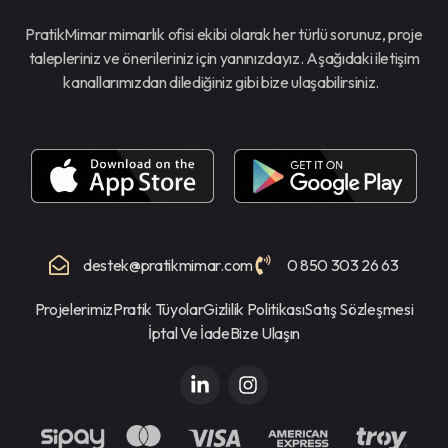
PratikMimar mimarlık ofisi ekibi olarak her türlü sorunuz, proje
talepleriniz ve önerileriniz için yanınızdayız. Aşağıdaki iletişim
kanallarımızdan dilediğiniz gibi bize ulaşabilirsiniz.
destek@pratikmimar.com
0 850 303 26 63
Projelerimiz
Pratik Tüyolar
Gizlilik Politikası
Satış Sözleşmesi
İptal Ve İade
Bize Ulaşın