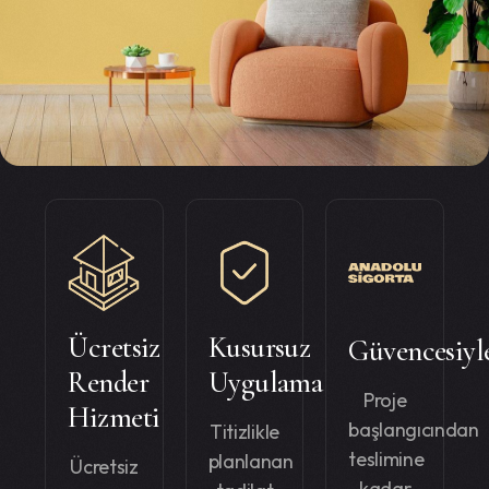
Ücretsiz
Kusursuz
Güvencesiyl
Render
Uygulama
Proje
Hizmeti
başlangıcından
Titizlikle
teslimine
planlanan
Ücretsiz
kadar